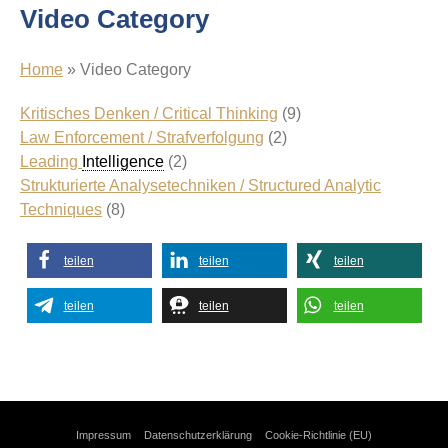
Video Category
Home
»
Video Category
Kritisches Denken / Critical Thinking
(9)
Law Enforcement / Strafverfolgung
(2)
Leading
Intelligence
(2)
Strukturierte Analysetechniken / Structured Analytic
Techniques
(8)
teilen
teilen
teilen
teilen
teilen
teilen
Impressum
Datenschutzerklärung
Cookie-Richtlinie (EU)