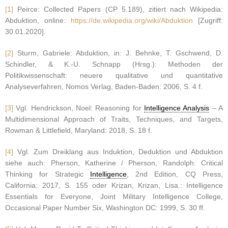
[1]
Peirce: Collected Papers (CP 5.189), zitiert nach Wikipedia:
Abduktion, online:
https://de.wikipedia.org/wiki/Abduktion
[Zugriff:
30.01.2020].
[2]
Sturm, Gabriele: Abduktion, in: J. Behnke, T. Gschwend, D.
Schindler, & K.-U. Schnapp (Hrsg.): Methoden der
Politikwissenschaft: neuere qualitative und quantitative
Analyseverfahren, Nomos Verlag, Baden-Baden: 2006, S. 4 f.
[3]
Vgl. Hendrickson, Noel: Reasoning for
Intelligence Analysis
– A
Multidimensional Approach of Traits, Techniques, and Targets,
Rowman & Littlefield, Maryland: 2018, S. 18 f.
[4]
Vgl. Zum Dreiklang aus Induktion, Deduktion und Abduktion
siehe auch: Pherson, Katherine / Pherson, Randolph: Critical
Thinking for Strategic
Intelligence
, 2nd Edition, CQ Press,
California: 2017, S. 155 oder Krizan, Krizan, Lisa.: Intelligence
Essentials for Everyone, Joint Military Intelligence College,
Occasional Paper Number Six, Washington DC: 1999, S. 30 ff.