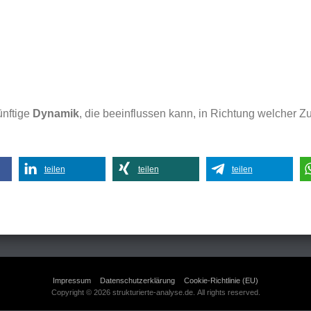
ünftige
Dynamik
, die beeinflussen kann, in Richtung welcher 
teilen
teilen
teilen
Impressum
Datenschutzerklärung
Cookie-Richtlinie (EU)
Copyright © 2026 strukturierte-analyse.de. All rights reserved.