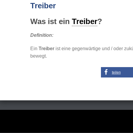
Treiber
Was ist ein
Treiber
?
Definition:
Ein
Treiber
ist eine gegenwärtige und / oder zuk
bewegt.
teilen