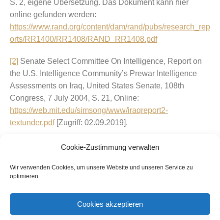
S. 2, eigene Übersetzung. Das Dokument kann hier
online gefunden werden:
https://www.rand.org/content/dam/rand/pubs/research_rep
orts/RR1400/RR1408/RAND_RR1408.pdf
[2]
Senate Select Committee On Intelligence, Report on
the U.S. Intelligence Community’s Prewar Intelligence
Assessments on Iraq, United States Senate, 108th
Congress, 7 July 2004, S. 21, Online:
https://web.mit.edu/simsong/www/iraqreport2-
textunder.pdf
[Zugriff: 02.09.2019].
Cookie-Zustimmung verwalten
teilen
teilen
teilen
Wir verwenden Cookies, um unsere Website und unseren Service zu
teilen
teilen
teilen
optimieren.
Cookies akzeptieren