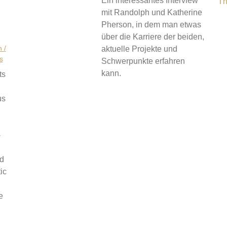
Ein interessantes Interview
mit Randolph und Katherine
Pherson, in dem man etwas
über die Karriere der beiden,
 /
aktuelle Projekte und
s
Schwerpunkte erfahren
kann.
ts
us
-
nd
ic
e