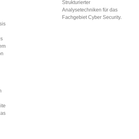
Strukturierter
Analysetechniken für das
Fachgebiet Cyber Security.
sis
ds
rem
on
n
ite
was