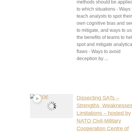
methods should be applie
to which situations - Ways 
teach analysts to spot their
own cognitive bias and se
to mitigate, and ways to u
the benefits of teams to he
spot and mitigate analytica
flaws - Ways to avoid
deception by ...
Dissecting SATs –
Strengths, Weaknesses
Limitations – hosted by
NATO Civil-Military
Cooperation Centre of