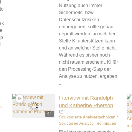
d
Nutzung auch immer
to
Sicherheits- bzw.
Datenschutzrisiken
ek
einhergehen, sollte genau
se
geprüft werden, an welcher
lp
Stelle KI unterstützen kann
l
und an welcher Stelle nicht.
Während es bisher noch
nicht ratsam erscheint, KI für
den Processing-Step der
Analyse zu nutzen, ergeben
...
Interview mit Randolph
,
und Katherine Pherson
44
Strukturierte Analysetechniken /
Structured Analytic Techniques