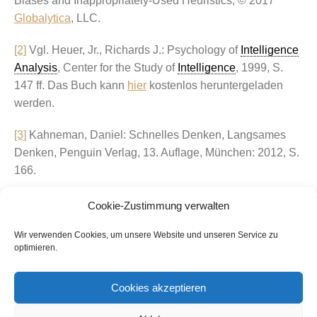
Biases and Inappropriately-Used Heuristics, © 2017
Globalytica
, LLC.
[2]
Vgl. Heuer, Jr., Richards J.: Psychology of
Intelligence
Analysis
, Center for the Study of
Intelligence
, 1999, S.
147 ff. Das Buch kann
hier
kostenlos heruntergeladen
werden.
[3]
Kahneman, Daniel: Schnelles Denken, Langsames
Denken, Penguin Verlag, 13. Auflage, München: 2012, S.
166.
Cookie-Zustimmung verwalten
teilen
teilen
teilen
Wir verwenden Cookies, um unsere Website und unseren Service zu
teilen
teilen
teilen
optimieren.
Cookies akzeptieren